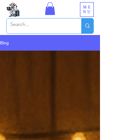
ME
NU
Blog